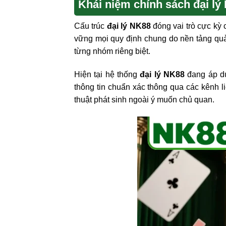
Khái niệm chính sách đại lý 
Cấu trúc
đại lý NK88
đóng vai trò cực kỳ c
vững mọi quy định chung do nền tảng quản
từng nhóm riêng biệt.
Hiện tại hệ thống
đại lý NK88
đang áp dụ
thông tin chuẩn xác thông qua các kênh l
thuật phát sinh ngoài ý muốn chủ quan.