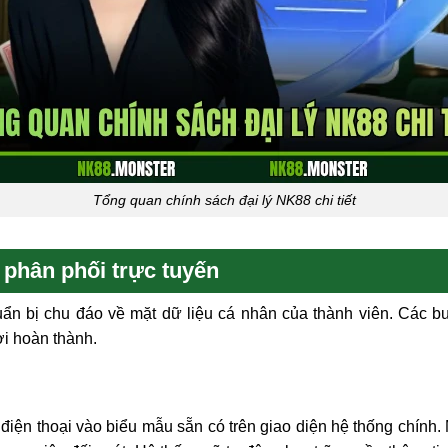
Tổng quan chính sách đại lý NK88 chi tiết
 phân phối trực tuyến
ẩn bị chu đáo về mặt dữ liệu cá nhân của thành viên. Các bư
ời hoàn thành.
điện thoại vào biểu mẫu sẵn có trên giao diện hệ thống chính.