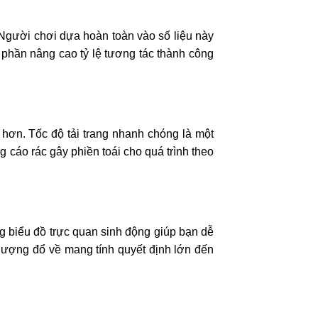
. Người chơi dựa hoàn toàn vào số liệu này
phần nâng cao tỷ lệ tương tác thành công
hơn. Tốc độ tải trang nhanh chóng là một
g cáo rác gây phiền toái cho quá trình theo
g biểu đồ trực quan sinh động giúp bạn dễ
 lượng đổ về mang tính quyết định lớn đến