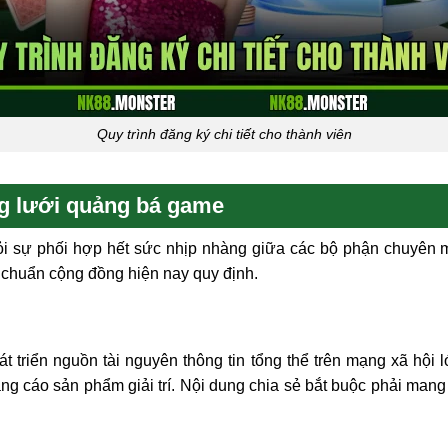
Quy trình đăng ký chi tiết cho thành viên
g lưới quảng bá game
ỏi sự phối hợp hết sức nhịp nhàng giữa các bộ phận chuyên
 chuẩn cộng đồng hiện nay quy định.
 triển nguồn tài nguyên thông tin tổng thể trên mạng xã hội 
uảng cáo sản phẩm giải trí. Nội dung chia sẻ bắt buộc phải mang