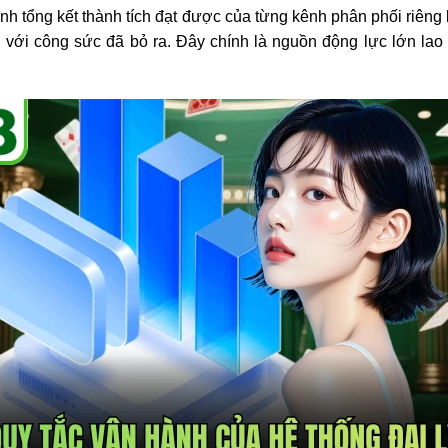
nh tổng kết thành tích đạt được của từng kênh phân phối riêng 
với công sức đã bỏ ra. Đây chính là nguồn động lực lớn lao g