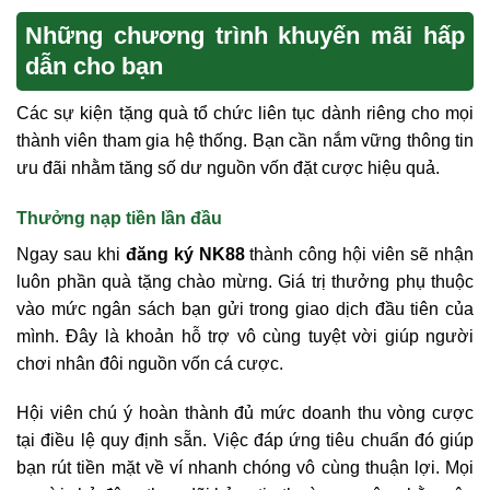
Những chương trình khuyến mãi hấp
dẫn cho bạn
Các sự kiện tặng quà tổ chức liên tục dành riêng cho mọi
thành viên tham gia hệ thống. Bạn cần nắm vững thông tin
ưu đãi nhằm tăng số dư nguồn vốn đặt cược hiệu quả.
Thưởng nạp tiền lần đầu
Ngay sau khi
đăng ký NK88
thành công hội viên sẽ nhận
luôn phần quà tặng chào mừng. Giá trị thưởng phụ thuộc
vào mức ngân sách bạn gửi trong giao dịch đầu tiên của
mình. Đây là khoản hỗ trợ vô cùng tuyệt vời giúp người
chơi nhân đôi nguồn vốn cá cược.
Hội viên chú ý hoàn thành đủ mức doanh thu vòng cược
tại điều lệ quy định sẵn. Việc đáp ứng tiêu chuẩn đó giúp
bạn rút tiền mặt về ví nhanh chóng vô cùng thuận lợi. Mọi