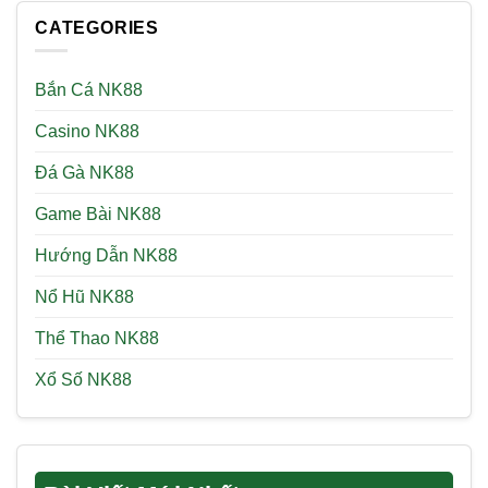
CATEGORIES
Bắn Cá NK88
Casino NK88
Đá Gà NK88
Game Bài NK88
Hướng Dẫn NK88
Nổ Hũ NK88
Thể Thao NK88
Xổ Số NK88