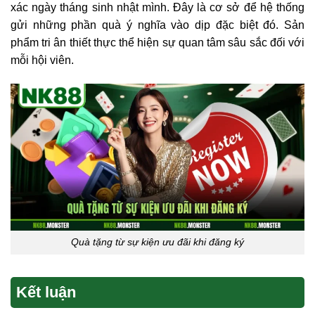
xác ngày tháng sinh nhật mình. Đây là cơ sở để hệ thống
gửi những phần quà ý nghĩa vào dịp đặc biệt đó. Sản
phẩm tri ân thiết thực thể hiện sự quan tâm sâu sắc đối với
mỗi hội viên.
Quà tặng từ sự kiện ưu đãi khi đăng ký
Kết luận